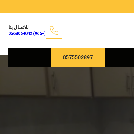
للاتصال بنا
(+966) 0568064042
0575502897