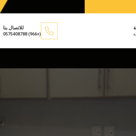
ة
للاتصال بنا
ة
(+966) 0575408788